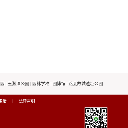
公园
|
玉渊潭公园
|
园林学校
|
园博馆
|
路县故城遗址公园
电话
|
法律声明