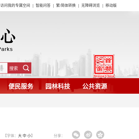
访问我的专属空间
|
智能问答
|
繁/简体转换
|
无障碍浏览
|
移动版
便民服务
园林科技
公共资源
【字体：
大
中
小
】
分享：