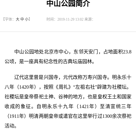
中山公园简介
【字体：
大
中
小
】
时间：2019-11-29 13:02 来源：
中山公园地处北京市中心，东邻天安门，占地面积23.8
公顷，是一座具有纪念性的古典坛庙园林。
辽代这里曾是兴国寺，元代改称万寿兴国寺。明永乐十
八年（1420年），按照《周礼》“左祖右社”辟建为社稷坛。
社稷坛是皇帝祭祀土神、谷神的地方，也是皇权王土和国家
收成的象征。自明永乐十九年（1421年）至清宣统三年
（1911年）明清两朝皇帝或遣官在这里举行过1300余次祭祀
活动。