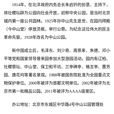
1914年，在北洋政府内务总长朱启钤的创意、主持下，
将社稷坛辟为公园向社会开放，初称中央公园，是当时北京
城内第一座公共园林。1925年孙中山先生逝世，在园内拜殿
（今中山堂）停放灵柩，举行公祭。为纪念这位伟大的民主
革命先驱，1928年改名为中山公园。
新中国成立后，毛泽东、刘少奇、周恩来、朱德、邓小
平等党和国家领导曾来园参加大型游园活动。园内有辽柏、
社稷祭坛、中山堂、保卫和平坊、兰亭碑亭、格言亭、蕙芳
园、唐花坞等著名景观。1988年被国务院批准为全国重点文
物保护单位。2000年被评为首都文明单位。2002年被评为北
京市第一批精品公园。2011年被评为AAAA级景区。
办公地址：北京市东城区中华路4号中山公园管理处