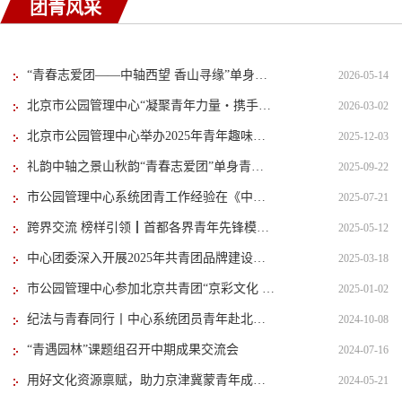
团青风采
“青春志爱团——中轴西望 香山寻缘”单身青年公益交友活动在香山公园举办
2026-05-14
北京市公园管理中心“凝聚青年力量・携手共创未来”团员青年学习交流活动在路县故城遗址公园顺利举办
2026-03-02
北京市公园管理中心举办2025年青年趣味运动会
2025-12-03
礼韵中轴之景山秋韵“青春志爱团”单身青年公益交友活动在景山公园成功举办
2025-09-22
市公园管理中心系统团青工作经验在《中国共青团》专刊获刊发
2025-07-21
跨界交流 榜样引领┃首都各界青年先锋模范进课堂活动成功举办
2025-05-12
中心团委深入开展2025年共青团品牌建设及青年工作宣传共建座谈交流活动
2025-03-18
市公园管理中心参加北京共青团“京彩文化 触摸青春”青年文化创意传播交流分享会
2025-01-02
纪法与青春同行丨中心系统团员青年赴北京市全面从严治党警示教育基地交流学习
2024-10-08
“青遇园林”课题组召开中期成果交流会
2024-07-16
用好文化资源禀赋，助力京津冀蒙青年成长交流
2024-05-21