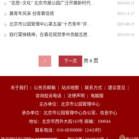
“志愿+文化” 北京市属公园广泛开展新时代青少年爱国主义教育
2024-03-11
展青年风采 创青春佳绩
2023-11-17
北京市公园管理中心第五届“十杰青年”评选教育活动终审会在中国园林博物馆顺利举行
2023-08-25
践行雷锋精神，在春花观赏季中贡献志愿力量
2023-03-31
共 6 页
1
下一页
关于我们
|
公务员邮箱
|
站点地图
|
联系方式
|
建议意见
|
咨询投诉电话
|
法律声明
|
电脑版
主办单位：北京市公园管理中心
承办单位：北京市公园管理中心办公室、信息中心
地址：北京市西外大街143号 邮编：100044
联系电话：010-68300800（24小时）