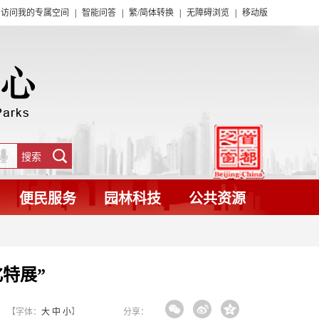
访问我的专属空间
|
智能问答
|
繁/简体转换
|
无障碍浏览
|
移动版
便民服务
园林科技
公共资源
特展”
【字体：
大
中
小
】
分享：