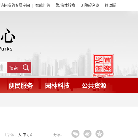
访问我的专属空间
|
智能问答
|
繁/简体转换
|
无障碍浏览
|
移动版
便民服务
园林科技
公共资源
【字体：
大
中
小
】
分享：