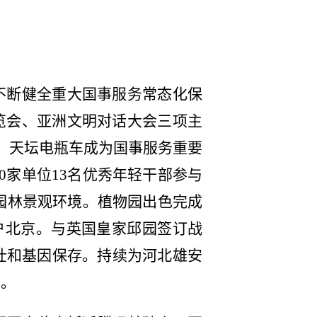
不断健全重大国事服务常态化保
览会、亚洲文明对话大会三项主
，天坛电瓶车
成为国事服务重要
0家单位
13
名优秀年轻干部参与
升园林景观环境。植物园
出色完成
户北京。
与英国皇家邱园签订战
壮和基因保存。持续为河北雄安
彩。