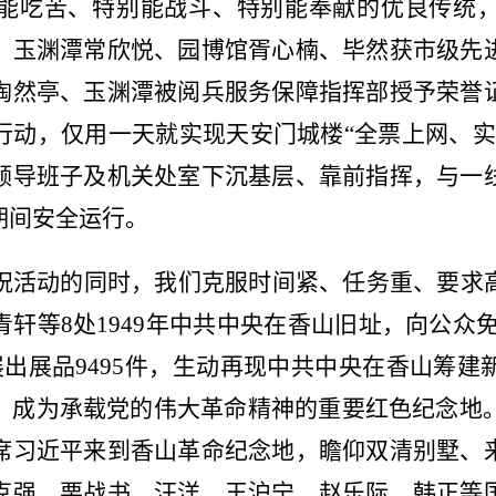
能吃苦、特别能战斗、特别能奉献的优良传统
、玉渊潭常欣悦、园博馆胥心楠、毕然获市级先
陶然亭、玉渊潭被阅兵服务保障指挥部授予荣誉
行动，仅用一天就实现天安门城楼“全票上网、实
领导班子及机关处室
下沉基层、靠前指挥，与一
期间安全运行。
祝活动的同时，我们克服时间紧、任务重、要求
轩等8处1949年中共中央在香山旧址，向公众免
出展品9495件，生动再现中共中央在香山筹
，成为承载党的伟大革命精神的重要红色纪念地。
席习近平来到香山革命纪念地，瞻仰双清别墅、
克强、栗战书、汪洋、王沪宁、赵乐际、韩正等