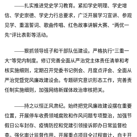
——扎实推进党史学习教育。紧扣学史明理、学史增
信、学史崇德、学史力行总要求，广泛开展学习宣讲、参观
见学、重温誓词、歌曲传唱、红色故事讲解大赛、“两优一
先”评比表彰等活动。
——狠抓领导班子和干部队伍建设。严格执行“三重一
大”等党内制度。修订完善全面从严治党主体责任清单和考
核实施细则，定期召开党委书记例会、月度点评会、全面从
严治党暨党风廉政建设会。专题研究意识形态工作，完善责
任制实施细则，加强网络新媒体政治审核把关。
——持之以恒正风肃纪。始终把党风廉政建设摆在重要
位置，开展停车收费领域腐败和作风问题专项整治，加强节
假日公车封存、疫情防控和党建引领接诉即办日常监督检
查。强化审计监督作用，开展重点项目全过程审计，自主开