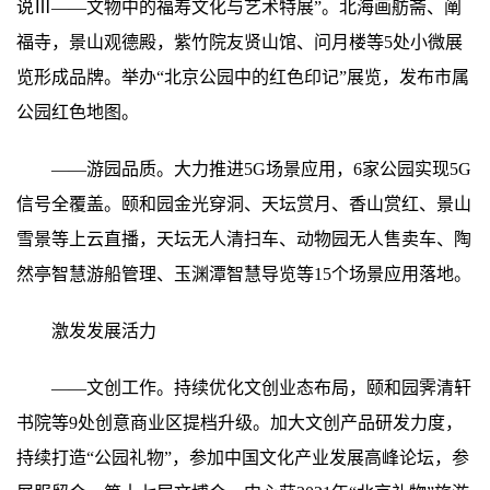
说Ⅲ——文物中的福寿文化与艺术特展”。北海画舫斋、阐
福寺，景山观德殿，紫竹院友贤山馆、问月楼等5处小微展
览形成品牌。举办“北京公园中的红色印记”展览，发布市属
公园红色地图。
——游园品质。大力推进5G场景应用，6家公园实现5G
信号全覆盖。颐和园金光穿洞、天坛赏月、香山赏红、景山
雪景等上云直播，天坛无人清扫车、动物园无人售卖车、陶
然亭智慧游船管理、玉渊潭智慧导览等15个场景应用落地。
激发发展活力
——文创工作。持续优化文创业态布局，颐和园霁清轩
书院等9处创意商业区提档升级。加大文创产品研发力度，
持续打造“公园礼物”，参加中国文化产业发展高峰论坛，参