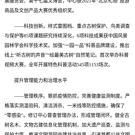
展服贸会、第十七届文博会，中心获2021年“北京礼物”旅游
商品及文创产品大赛优秀组织奖。
——科技创新。样式雷图档、重点古树保护、鸟类调查
与保护等85项课题研究持续深化，6项科技成果获中国风景
园林学会科学技术奖。加强“一园一品”科普品牌建设，推出
线上“听古树的声音”“绘最美古树”自然笔记。首次举办科普
视频大赛，全年开展特色科普活动545项1153场次。
提升管理能力和治理水平
——管理秩序。狠抓疫情防控，完善健康监测制度。严
格落实测温验码、清洁消杀、一米线等防控措施，确保了
“零感染”。修订中心督查管理办法，形成管理闭环。健全古
树名木、文物古建信息化管理机制，加大遗产巡查、监测与
保护力度。推进文明游园共建共治共享，引进首都公共文明