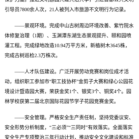
引导员7800余人次，21人被列入市旅游不文明行为记录。
——景观环境。完成中山古树周边环境改善、紫竹院水
体修复治理（1期）、玉渊潭东湖生态景观提升、颐和园喷
灌工程。完成绿地改造10.94万平方米，新植树木3645株，
完成古树巡检2.3万株次。
——人才队伍建设。广泛开展劳动竞赛和岗位成才活
动，组织职工参加市“职工技协杯”金剪子大赛和绿心公园花
境设计暨造园大赛，荣获金奖1个、银奖3个、铜奖4个。园
林学校获第二届北京国际花园节学子花园竞赛金奖。
——安全管理。严格安全生产责任制，坚持党委议安、
安全形势分析制度，“三必须”“三同时”有效落实。全面落实
安全生产专项整治三年行动计划，推动安全文化建设和标准