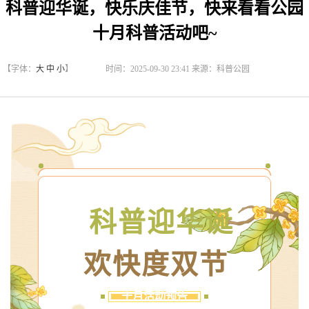
科普迎华诞，快乐庆佳节，快来看看公园
十月科普活动吧~
【字体：
大
中
小
】
时间：2025-09-30 23:41 来源：科普公园
科普迎华诞
欢快度双节
十月活动预告