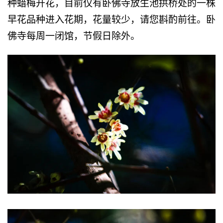
种蜡梅开花，目前仅有卧佛寺放生池拱桥处的一株
早花品种进入花期，花量较少，请您斟酌前往。卧
佛寺每周一闭馆，节假日除外。