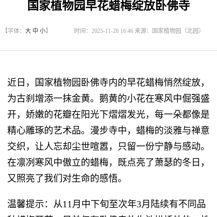
国家植物园早花蜡梅绽放卧佛寺
【字体：
大
中
小
】
时间：2025-11-28 16:46 来源：国家植物园（北园）
近日，国家植物园卧佛寺内的早花蜡梅悄然绽放，
为古刹增添一抹金黄。鹅黄的小花在寒风中倔强盛
开，娇嫩的花瓣在阳光下熠熠发光，每一朵都像是
精心雕琢的艺术品。漫步寺中，蜡梅的淡雅与禅意
交织，让人忘却尘世喧嚣，只留一份宁静与感动。
在凛冽寒风中傲立的蜡梅，既点亮了萧瑟的冬日，
又照亮了我们对生命的感悟。
温馨提示：从11月中下旬至次年3月陆续有不同品