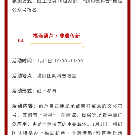
参加方式：
线上招募10组家庭，“颐和微科普”微信
公众号报名
福满葫芦・非遗传新
04
活动时间：
1月1日 10:00–11:00
活动地点
：耕织图队科普教室
活动形式：
线下参与
活动内容
：
葫芦自古便是承载吉祥寓意的文化符
号，其谐音 “福禄”，在婚嫁、民俗等场景中被广
泛应用，更是非遗技艺的重要载体。1月1日，耕织
图队特举办 “福满葫芦・非遗传新”科普手作活