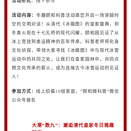
活动形式：
线下参与
活动内容
：
冬趣颐和科普活动邀您开启一场穿越时
空的文明对话！从清代《冰嬉图》的皇家盛典，到
冬奥火炬在十七孔桥的现代闪耀，颐和园见证了从
冰上竞技到奥运精神的百年传承。科普老师将化身
文化侦探，带领大家寻找《冰嬉图》中与现代冰雪
运动中的共同之处。让我们在皇家园林中，共同点
燃文化传承的薪火，成为连接古今冰雪运动的见证
人！
参加方式：
线上招募10组家庭，“颐和微科普”微信
公众号报名
大寒“数九”：邂逅清代皇家冬日雅趣