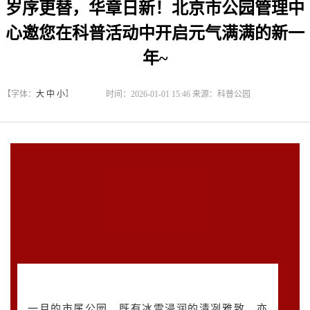
岁序更替，华章日新！北京市公园管理中
心邀您在科普活动中开启元气满满的新一
年~
【字体：
大
中
小
】
时间：2026-01-01 15:46 来源：科普公园
一月的市属公园，既有冰雪浸润的清冽雅致，亦