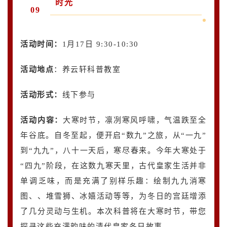
时光
09
活动时间：
1月17日 9:30-10:30
活动地点
：养云轩科普教室
活动形式：
线下参与
活动内容
：
大寒时节，凛冽寒风呼啸，气温跌至全
年谷底。自冬至起，便开启“数九”之旅，从“一九”
到“九九”，八十一天后，寒尽春来。今年大寒处于
“四九”阶段，在这数九寒天里，古代皇家生活并非
单调乏味，而是充满了别样乐趣：绘制九九消寒
图、、堆雪狮、冰嬉活动等等，为冬日的宫廷增添
了几分灵动与生机。本次科普将在大寒时节，带您
探寻这些充满韵味的清代皇家冬日故事。