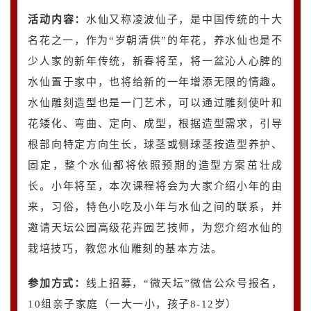
活动内容
：
水仙又称凌波仙子，是中国传统的十大
名花之一，作为“岁朝清供”的年花，养水仙也是不
少人家的新年传统，新春将至，将一盆沁人心脾的
水仙置于家中，也将给新的一年增添无限的情趣。
水仙雕刻造型也是一门艺术，可以通过雕刻使叶和
花矮化、弯曲、定向、成型，根据造型需求，引导
根部向特定方向生长，球茎或侧球茎按造型养护、
固定，整个水仙都将依照预期的造型方案茁壮成
长。小年将至，本次课程将会为大家介绍小年的由
来，习俗，特色小吃及小年与水仙之间的联系，并
邀请天坛公园高级花卉园艺技师，为您介绍水仙的
栽培技巧，教您水仙雕刻的基本方法。
参加方式：
线上招募，“微天坛”微信公众号报名，
10组亲子家庭（一大一小，孩子8-12岁）