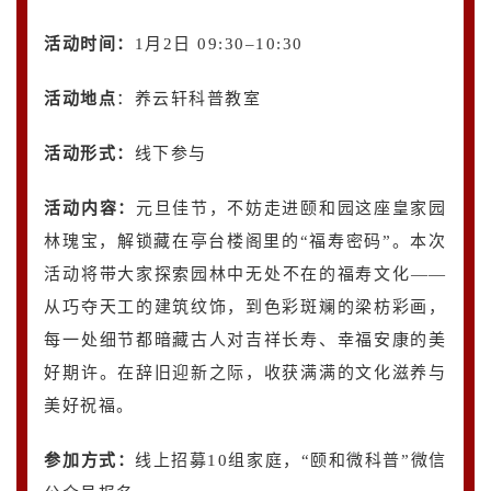
活动时间：
1月2日 09:30–10:30
活动地点
：养云轩科普教室
活动形式：
线下参与
活动内容
：
元旦佳节，不妨走进颐和园这座皇家园
林瑰宝，解锁藏在亭台楼阁里的“福寿密码”。本次
活动将带大家探索园林中无处不在的福寿文化——
从巧夺天工的建筑纹饰，到色彩斑斓的梁枋彩画，
每一处细节都暗藏古人对吉祥长寿、幸福安康的美
好期许。在辞旧迎新之际，收获满满的文化滋养与
美好祝福。
参加方式：
线
上招募10组家庭，“颐和微科普”微信