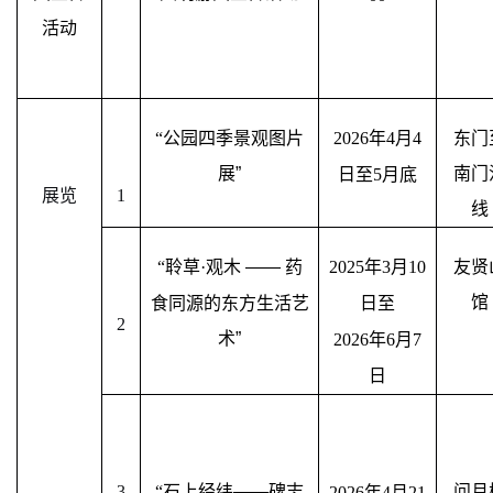
活动
“
公园四季景观图片
2026
年
4
月
4
东门
展”
南门
日至
5
月底
展览
1
线
“
聆草
·
观木 —— 药
2025
年
3
月
10
友贤
馆
食同源的东方生活艺
日至
2
术”
2026
年
6
月
7
日
3
“
石上经纬——碑志
问月
2026
年
4
月
21