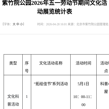
紫竹院公园2026年五一劳动节期间文化活
动展览统计表
【字体：
大
中
小
】
时间：2026-04-28 16:01 来源：北京市紫竹院公园管理处
类型
序
文化活动名称
活动时间
活动
号
点
“
拓绘佳节”系列活动
5
月
1
日
科普
屋
文化科
1
10
：
00-11
：
普活动
00