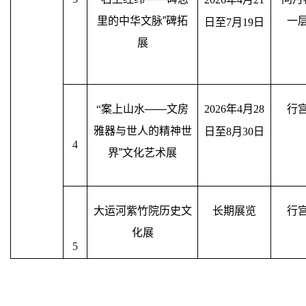
里的中华文脉”碑拓
一
日至
7
月
19
日
展
“
案上山水——文房
2026
年
4
月
28
行
雅器与世人的精神世
日至
8
月
30
日
4
界”文化艺术展
大运河紫竹院历史文
长期展览
行
化展
5