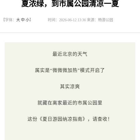
夏浓绿，到市属公园清凉一夏
【字体：
大
中
小
】
时间：2026-06-12 13:36 来源：畅游公园
最近北京的天气
属实是“微微微加热”模式开启了
其实凉爽
就藏在离家最近的市属公园里
这份《夏日游园纳凉指南》，请查收！