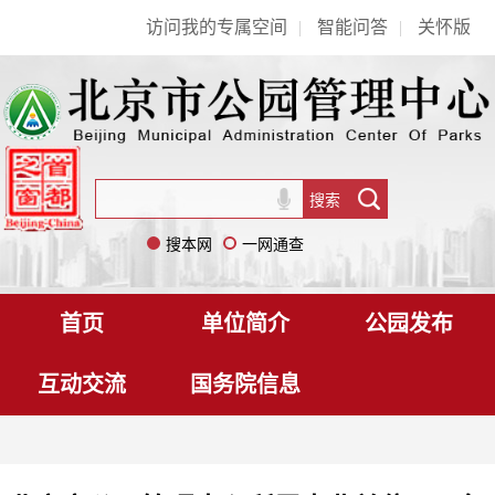
访问我的专属空间
|
智能问答
|
关怀版
搜本网
一网通查
首页
单位简介
公园发布
互动交流
国务院信息