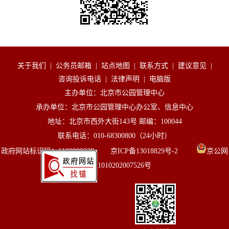
关于我们
|
公务员邮箱
|
站点地图
|
联系方式
|
建议意见
|
咨询投诉电话
|
法律声明
|
电脑版
主办单位：北京市公园管理中心
承办单位：北京市公园管理中心办公室、信息中心
地址：北京市西外大街143号 邮编：100044
联系电话：010-68300800（24小时）
政府网站标识码：1100000238 京ICP备13018829号-2
京公网
安备 11010202007526号