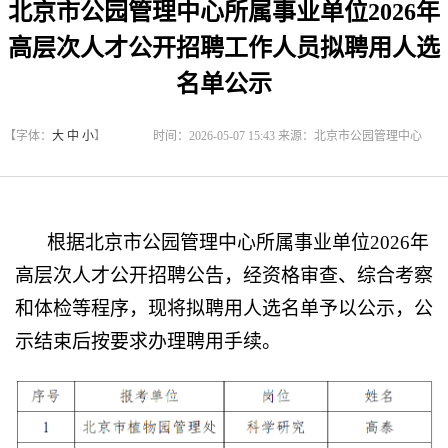
北京市公园管理中心所属事业单位2026年
高层次人才公开招聘工作人员拟聘用人选
名单公示
【字体：
大
中
小
】
时间：2026-05-07 15:43 来源：北京市公园管理中心
根据北京市公园管理中心所属事业单位2026年
高层次人才公开招聘公告，经资格审查、综合考察
和体检等程序，现将拟聘用人选名单予以公示，公
示结束后按要求办理聘用手续。