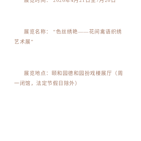
展览时间： 2026年4月21日至7月26日
展览名称： “色丝绣艳——花间禽语织绣
艺术展”
展览地点：颐和园德和园扮戏楼展厅（周
一闭馆，法定节假日除外）