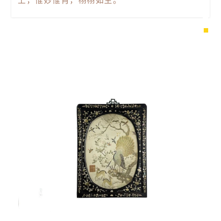
上，惟妙惟肖，栩栩如生。