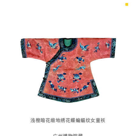
浅橙暗花缎地绣花蝶蝙蝠纹女童袄