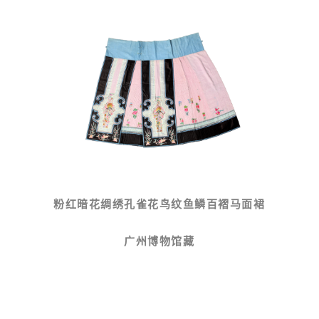
粉红暗花绸绣孔雀花鸟纹鱼鳞百褶马面裙
广州博物馆藏