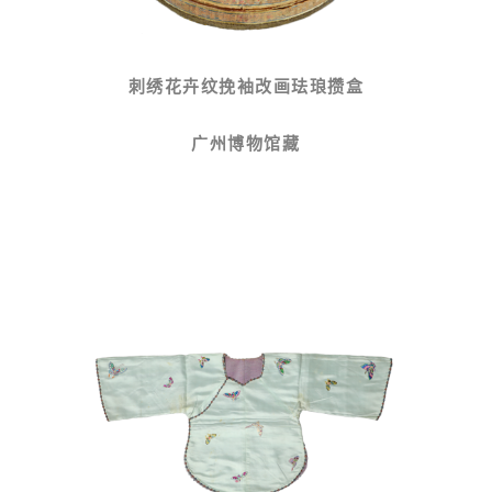
刺绣花卉纹挽袖改画珐琅攒盒
广州博物馆藏