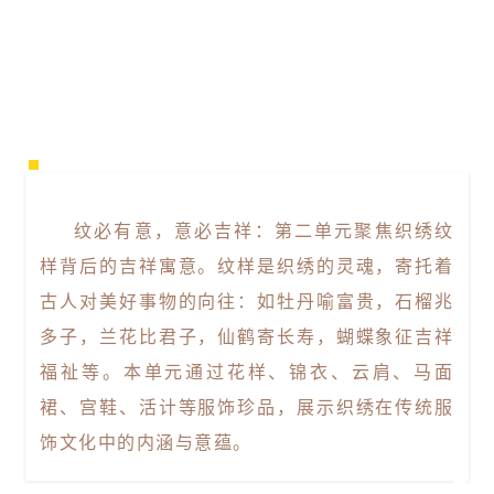
纹必有意，意必吉祥：第二单元聚焦织绣纹
样背后的吉祥寓意。纹样是织绣的灵魂，寄托着
古人对美好事物的向往：如牡丹喻富贵，石榴兆
多子，兰花比君子，仙鹤寄长寿，蝴蝶象征吉祥
福祉等。本单元通过花样、锦衣、云肩、马面
裙、宫鞋、活计等服饰珍品，展示织绣在传统服
饰文化中的内涵与意蕴。