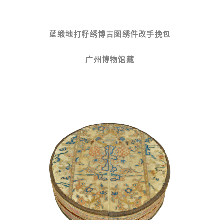
蓝缎地打籽绣博古图绣件改手挽包
广州博物馆藏