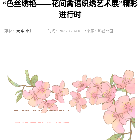
“色丝绣艳——花间禽语织绣艺术展”精彩
进行时
【字体：
大
中
小
】
时间：2026-05-09 10:12 来源：科普公园
花随玉指添春色
鸟逐金针长羽毛