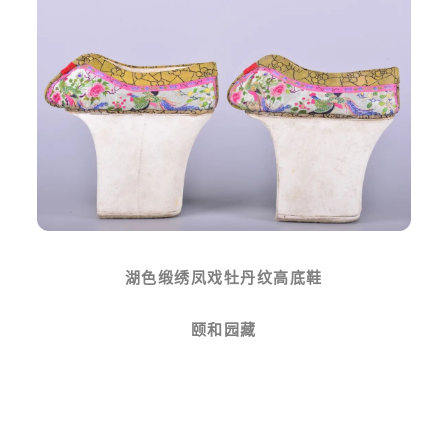
湖色缎绣凤戏牡丹纹高底鞋
颐和园藏