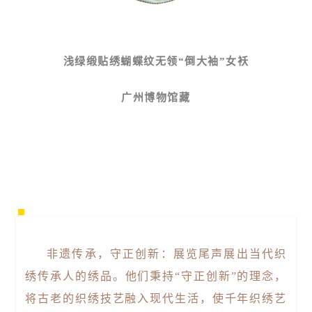
浅绿缎贴绣蝴蝶纹无领“倒大袖”女袄
广州博物馆藏
非
遗传承，守正创新：展览尾声展出当代织
绣传承人的绣品。他们秉持“守正创新”的理念，
将古老的织绣技艺融入现代生活，使千年织绣艺