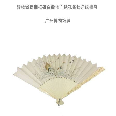
酸枝嵌螺钿框镶白缎地广绣孔雀牡丹纹挂屏
广州博物馆藏