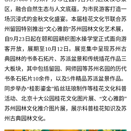
区，融合自然生态与人文底蕴，为市民游客打造一
场沉浸式的金秋文化盛宴。本届桂花文化节联合苏
州留园特别推出“文心雅韵”苏州园林文化艺术展，
自9月23日起在颐和园耕织图水操学堂正式面向游
客开放，展期至10月12日。展览集中呈现苏州古
典园林的书条石拓片、苏派盆景和传统插花作品三
大板块，其中包括留园、网师园等苏州名园的历代
书条石拓片10余件，以及5件精品苏派盆景作品。
同步举办“桂影鎏金”掐丝珐琅制作等桂花文化科普
活动、北京十大公园桂花文化图片展、“文心雅韵”
苏州园林文化推介图片展，展示科普桂花知识及苏
州古典园林文化。