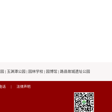
公园
|
玉渊潭公园
|
园林学校
|
园博馆
|
路县故城遗址公园
电话
|
法律声明