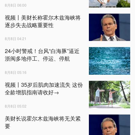
8月8日 06:00
视频丨美财长称霍尔木兹海峡将
逐步失去战略重要性
8月8日 04:21
24小时警戒！台风“白海豚”逼近
浙闽多地停工、停运、停航
8月8日 05:16
视频丨35岁后肌肉加速流失 这份
全龄增肌指南请收好→
8月8日 05:02
美财长说霍尔木兹海峡将无关紧
要