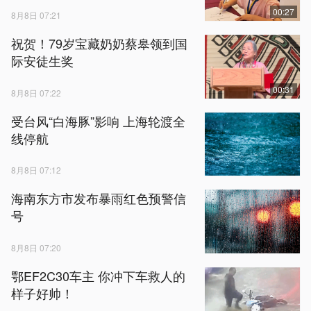
00:27
8月8日 07:21
祝贺！79岁宝藏奶奶蔡皋领到国
际安徒生奖
00:31
8月8日 07:22
受台风“白海豚”影响 上海轮渡全
线停航
8月8日 07:12
海南东方市发布暴雨红色预警信
号
8月8日 07:20
鄂EF2C30车主 你冲下车救人的
样子好帅！