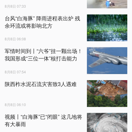
8月8日 07:33
台风“白海豚” 降雨进程表出炉 残
余环流或将影响北方
8月8日 06:08
军情时间到丨“六爷”挂一颗出场！
我国形成“三位一体”核打击能力
8月8日 07:54
陕西柞水泥石流灾害致3人遇难
8月8日 06:10
视频丨“白海豚”已“闭眼” 这几地将
有大暴雨