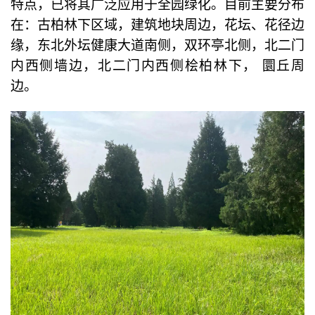
特点，已将其广泛应用于全园绿化。目前主要分布
在：古柏林下区域，建筑地块周边，花坛、花径边
缘，东北外坛健康大道南侧，双环亭北侧，北二门
内西侧墙边，北二门内西侧桧柏林下， 圜丘周
边。