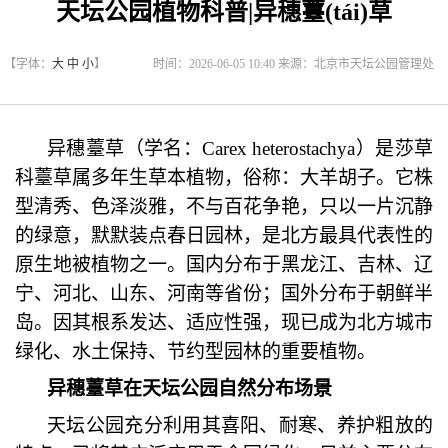
天坛公园植物科普|异穗薹(tái)草
【字体：
大
中
小
】
时间：2026-06-05 10:40 来源：北京市天坛公园管理处
异穗薹草（学名：Carex heterostachya）是莎草
科薹草属多年生草本植物，俗称：大羊胡子。它株
型清秀、色泽淡雅，不与百花争艳，只以一片沉静
的绿意，默默装点春日园林，是北方最具代表性的
原生地被植物之一。国内分布于黑龙江、吉林、辽
宁、河北、山
东、河南等省份；国外分布于朝鲜半
岛。因其根系发达、适应性强，现已成为北方城市
绿化、水土保持、节约型园林的重要植物。
异穗薹草在天坛公园自然分布场景
天坛公园充分利用其喜阳、耐寒、养护粗放的